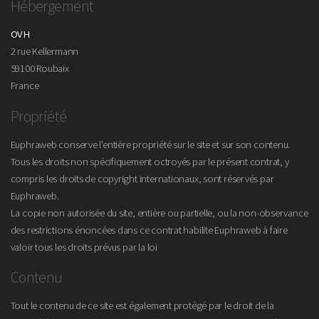
Hébergement
OVH
2 rue Kellermann
59100 Roubaix
France
Propriété
Euphraweb conserve l'entière propriété sur le site et sur son contenu.
Tous les droits non spécifiquement octroyés par le présent contrat, y
compris les droits de copyright internationaux, sont réservés par
Euphraweb.
La copie non autorisée du site, entière ou partielle, ou la non-observance
des restrictions énoncées dans ce contrat habilite Euphraweb à faire
valoir tous les droits prévus par la loi
Contenu
Tout le contenu de ce site est également protégé par le droit de la